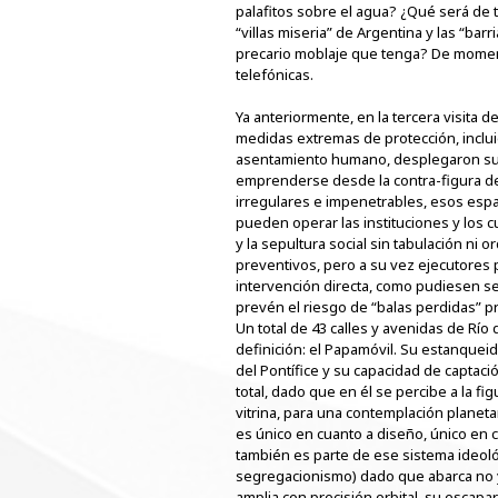
palafitos sobre el agua? ¿Qué será de t
“villas miseria” de Argentina y las “bar
precario moblaje que tenga? De moment
telefónicas.
Ya anteriormente, en la tercera visita 
medidas extremas de protección, inclui
asentamiento humano, desplegaron sus 
emprenderse desde la contra-figura de 
irregulares e impenetrables, esos esp
pueden operar las instituciones y los c
y la sepultura social sin tabulación ni o
preventivos, pero a su vez ejecutores 
intervención directa, como pudiesen ser
prevén el riesgo de “balas perdidas” 
Un total de 43 calles y avenidas de Rí
definición: el Papamóvil. Su estanqueid
del Pontífice y su capacidad de captaci
total, dado que en él se percibe a la fi
vitrina, para una contemplación planetar
es único en cuanto a diseño, único en 
también es parte de ese sistema ideológ
segregacionismo) dado que abarca no ya 
amplia con precisión orbital, su escapa