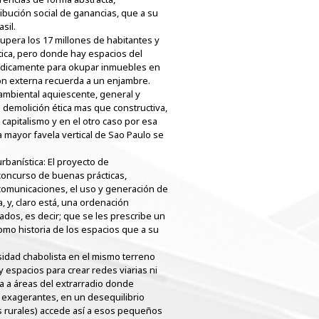
ibución social de ganancias, que a su
sil.
upera los 17 millones de habitantes y
tica, pero donde hay espacios del
urídicamente para okupar inmuebles en
ión externa recuerda a un enjambre.
mbiental aquiescente, general y
a demolición ética mas que constructiva,
capitalismo y en el otro caso por esa
a mayor favela vertical de Sao Paulo se
banística: El proyecto de
 concurso de buenas prácticas,
 comunicaciones, el uso y generación de
a, y, claro está, una ordenación
logados, es decir; que se les prescribe un
omo historia de los espacios que a su
ensidad chabolista en el mismo terreno
 espacios para crear redes viarias ni
lsa a áreas del extrarradio donde
es exagerantes, en un desequilibrio
s rurales) accede así a esos pequeños