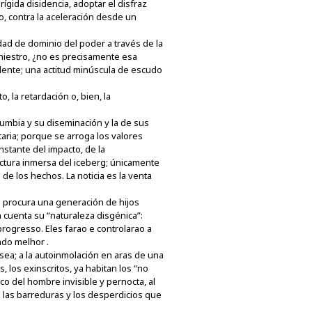
ígida disidencia, adoptar el disfraz
, contra la aceleración desde un
dad de dominio del poder a través de la
siniestro, ¿no es precisamente esa
idente; una actitud minúscula de escudo
, la retardación o, bien, la
lumbia y su diseminación y la de sus
taria; porque se arroga los valores
instante del impacto, de la
ructura inmersa del iceberg; únicamente
de los hechos. La noticia es la venta
e procura una generación de hijos
cuenta su “naturaleza disgénica”:
rogresso. Eles farao e controlarao a
do melhor .
sea; a la autoinmolación en aras de una
 los exinscritos, ya habitan los “no
o del hombre invisible y pernocta, al
de las barreduras y los desperdicios que