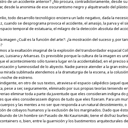
stro de un accidente anterior? ¿No procura, contradictoriamente, desde su r
, desde la anonimia de ese oscurantismo negro y alquitranado del plástico
ilio, todo desarrollo tecnológico encierra un lado negativo, dada la necesi
vez, cuando se desprograma provoca el accidente, el amasijo, la parva y el 
espacio temporal de estatuaria, el milagro de la detección absoluta del acc
a imagen ¿Cuál es la función del arte?: ¿la mostración del suceso y, por tanto
e?
mos a la exaltación imaginal de la explosión del transbordador espacial Co
as, Luisiana y Arkansas. Es previsible porque la cultura de la imagen es uni
que el acontecimiento sólo tuviera lugar en la accidentalidad, en el preciso 
onorización y luminosidad de lo abyecto. Nadie parece atender a la gran est
na mirada sublimada atendemos a la dramaturgia de la escena, a la colusión 
na noche de estreno.
ndigente, en otro de sus textos, atraviesa el espacio calipédico (aquel qu
, pese a ser, seguramente, eliminado por sus propias teorías teniendo en 
eriao eliminar toda a parte da juventude que eles consideram indigna do p
les que eles considerassem dignos de tudo que eles fizeram. Para um mun
 cuerpos y las mentes a no ser que responda a un natural desistimiento, o 
cción de cobayos humanos y la exclusión de los marginados. Dado que éstos,
bundo de Un hombre sin Pasado de Aki Kaurismäki, tiene el disfraz burlesc
n containers o, bien, entre la guarnición y los bastimentos arquitecturales 