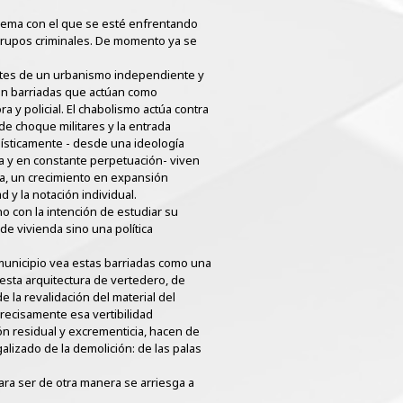
blema con el que se esté enfrentando
 grupos criminales. De momento ya se
nantes de un urbanismo independiente y
on barriadas que actúan como
 y policial. El chabolismo actúa contra
de choque militares y la entrada
nísticamente - desde una ideología
da y en constante perpetuación- viven
iva, un crecimiento en expansión
d y la notación individual.
no con la intención de estudiar su
de vivienda sino una política
l municipio vea estas barriadas como una
 esta arquitectura de vertedero, de
 la revalidación del material del
Precisamente esa vertibilidad
ión residual y excrementicia, hacen de
lizado de la demolición: de las palas
ara ser de otra manera se arriesga a