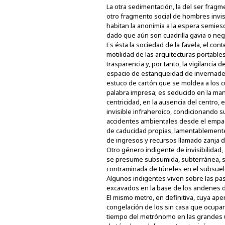
La otra sedimentación, la del ser fragm
otro fragmento social de hombres invis
habitan la anonimia a la espera semiesc
dado que aún son cuadrilla gavia o neg
Es ésta la sociedad de la favela, el con
motilidad de las arquitecturas portable
trasparencia y, por tanto, la vigilanci
espacio de estanqueidad de invernadero
estuco de cartón que se moldea a los c
palabra impresa; es seducido en la man
centricidad, en la ausencia del centro,
invisible infraheroico, condicionando 
accidentes ambientales desde el empaca
de caducidad propias, lamentablemente, 
de ingresos y recursos llamado zanja d
Otro género indigente de invisibilidad
se presume subsumida, subterránea, su
contraminada de túneles en el subsuelo
Algunos indigentes viven sobre las pa
excavados en la base de los andenes do
El mismo metro, en definitiva, cuya ape
congelación de los sin casa que ocupa
tiempo del metrónomo en las grandes u