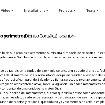
Video
Installations
Projects
Texts
do perimetro
(Dioniso González) -spanish-
es hacia sus propios excrementos suministra el modelo de relación que exis
regularmente. Sólo bajo el signo del moderno pensar ecologista nos estam
oso de Morais en la ciudad de Sao Paulo se encuentra desde el año 72, fec
cos del diámetro de una piscina infantil -ocupa en realidad el espacio de un
 afrobrasileño, natural de Salvador de Bahía, se ocupa, invariablemente, d
 régimen omnicontemplativo, sobre la vigilancia: Unidades matemáticas do
o congenito, de uma unidade na matemática.
un subdelirio del matematismo, el error que Virilio define como accidente í
a, en realidad, desde su personación y perpetuación de ese microespacio 
undo de caseína y celulosa- que toda no ya vestimenta sino actitud es plás