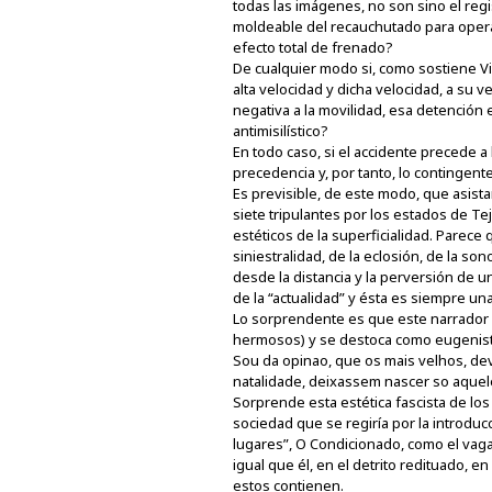
todas las imágenes, no son sino el regi
moldeable del recauchutado para operar
efecto total de frenado?
De cualquier modo si, como sostiene Vir
alta velocidad y dicha velocidad, a su 
negativa a la movilidad, esa detención 
antimisilístico?
En todo caso, si el accidente precede a l
precedencia y, por tanto, lo contingent
Es previsible, de este modo, que asista
siete tripulantes por los estados de Tej
estéticos de la superficialidad. Parece 
siniestralidad, de la eclosión, de la s
desde la distancia y la perversión de u
de la “actualidad” y ésta es siempre u
Lo sorprendente es que este narrador i
hermosos) y se destoca como eugenista
Sou da opinao, que os mais velhos, dev
natalidade, deixassem nascer so aque
Sorprende esta estética fascista de los
sociedad que se regiría por la introdu
lugares”, O Condicionado, como el vaga
igual que él, en el detrito redituado, e
estos contienen.