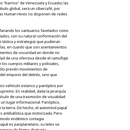
os “barrios” de Venezuela y Ecuador, las
ábulo global, será un cibercafé, por
stas Human Hives no disponen de redes
profanando los santuarios favelados como
ldados, con su natural conformación del
táctica y estrategia) que pudieran
velas, en cuanto que son asentamientos
agmentos de oscuridad en donde no
idad de una ofensiva desde el camuflaje
e los cuerpos militares y policiales,
 sólo prevén movimientos de
del emporio del detrito, sino que
ico vehículo estanco y panóptico por
upremo. En realidad, dada la jerarquía
hículo de una trasmisión de visualidad
n un lugar informacional. Panóptico,
 la tierra. De hecho, el automóvil papal
 antibalística que motorizada. Pero
de modo endémico contagia
papal es panplanetario, su telex se
erencias de forma abstracta,