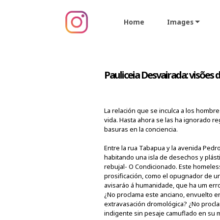
Home
Images
Pauliceia Desvairada:
visões 
La relación que se inculca a los hombr
vida. Hasta ahora se las ha ignorado 
basuras en la conciencia.
Entre la rua Tabapua y la avenida Pedr
habitando una isla de desechos y plásti
rebujal- O Condicionado. Este homeless
prosificación, como el opugnador de un
avisaráo á humanidade, que ha um err
¿No proclama este anciano, envuelto en 
extravasación dromológica? ¿No proclam
indigente sin pesaje camuflado en su m