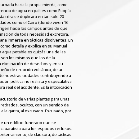
turbada hacia la propia mierda, como
rencia de agua en países como Etiopía
a cifra se duplicará en tan sólo 20
udades como el Cairo (donde viven 16
dirigen hacia los campos antes de que
umación de toda necesidad excretora.
iana inmersa en tácticas disolventes. En
como detalla y explica en su Manual
 agua potable es quizás una de las
o son los mismos que los de la
 en eliminación de desechos y en su
 sueño de erupción volcánica, de un
s de nuestras ciudades contribuyendo a
ción política no realista y especulativa;
a real del accidente. Es la intoxicación
acuatorio de varias plantas para unas
s retirados, ocultos, con un sentido de
 a la garita, al excusado. Excusado, por
 de un edificio funerario que se
scaparatista para los espacios reclusos.
enterramiento, de clausura, de tácticas