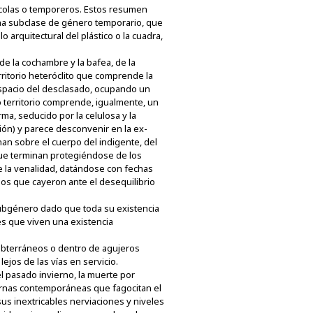
grícolas o temporeros. Estos resumen
una subclase de género temporario, que
arquitectural del plástico o la cuadra,
 de la cochambre y la bafea, de la
rritorio heteróclito que comprende la
 espacio del desclasado, ocupando un
o territorio comprende, igualmente, un
a, seducido por la celulosa y la
ión) y parece desconvenir en la ex-
nan sobre el cuerpo del indigente, del
 que terminan protegiéndose de los
e la venalidad, datándose con fechas
los que cayeron ante el desequilibrio
subgénero dado que toda su existencia
s que viven una existencia
subterráneos o dentro de agujeros
jos de las vías en servicio.
l pasado invierno, la muerte por
vernas contemporáneas que fagocitan el
s inextricables nerviaciones y niveles