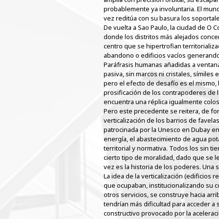
probablemente ya involuntaria. El mundo
vez reditúa con su basura los soportale
De vuelta a Sao Paulo, la ciudad de O 
donde los distritos más alejados conc
centro que se hipertrofian territorial
abandono o edificios vacíos generando 
Paráfrasis humanas añadidas a ventan
pasiva, sin marcos ni cristales, símiles
pero el efecto de desafío es el mismo, 
prosificación de los contrapoderes de l
encuentra una réplica igualmente colos
Pero este precedente se reitera, de fo
verticalización de los barrios de fave
patrocinada por la Unesco en Dubay en 
energía, el abastecimiento de agua potab
territorial y normativa. Todos los sin ti
cierto tipo de moralidad, dado que se l
vez es la historia de los poderes. Una 
La idea de la verticalización (edificios
que ocupaban, institucionalizando su co
otros servicios, se construye hacia arri
tendrían más dificultad para acceder a 
constructivo provocado por la acelerac