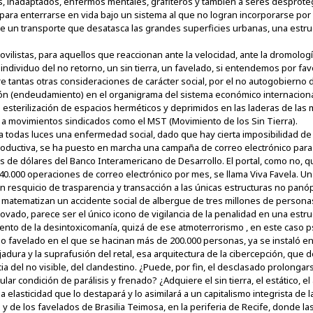
, inadaptados, enfermos mentales, grafiteros y también a seres desproteg
, para enterrarse en vida bajo un sistema al que no logran incorporarse por
de un transporte que desatasca las grandes superficies urbanas, una estru
ovilistas, para aquellos que reaccionan ante la velocidad, ante la dromología 
individuo del no retorno, un sin tierra, un favelado, si entendemos por fa
e tantas otras consideraciones de carácter social, por el no autogobierno d
ón (endeudamiento) en el organigrama del sistema económico internacional.
esterilización de espacios herméticos y deprimidos en las laderas de las
e a movimientos sindicados como el MST (Movimiento de los Sin Tierra).
todas luces una enfermedad social, dado que hay cierta imposibilidad de 
uctiva, se ha puesto en marcha una campaña de correo electrónico para las
es de dólares del Banco Interamericano de Desarrollo. El portal, como no, q
0.000 operaciones de correo electrónico por mes, se llama Viva Favela. Un V
 resquicio de trasparencia y transacción a las únicas estructuras no panóp
os matematizan un accidente social de albergue de tres millones de person
ovado, parece ser el único icono de vigilancia de la penalidad en una estr
ento de la desintoxicomanía, quizá de ese atmoterrorismo , en este caso ps
io favelado en el que se hacinan más de 200.000 personas, ya se instaló en 
jadura y la suprafusión del retal, esa arquitectura de la cibercepción, que 
ia del no visible, del clandestino. ¿Puede, por fin, el desclasado prolong
r condición de parálisis y frenado? ¿Adquiere el sin tierra, el estático, el
a elasticidad que lo destapará y lo asimilará a un capitalismo integrista de
 de los favelados de Brasilia Teimosa, en la periferia de Recife, donde la