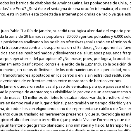
odos los barrios de chabolas de América Latina, las poblaciones de Chile, l
riadas” de Perú? ¿Será éste el sintagma de una oración telemática, el concili
o, esta iniciativa está conectada a Internet por ondas de radio ya que e
de Juan Pablo II a Río de Janeiro, sucedió una lógica alteridad del espacio 
da la toma de 29 barriadas populares; 20.000 agentes policiales y 6.000 so
posiciones analizando las posibles ofensivas (analizando en términos de 
la trasparencia contra la trasparencia en sí. Es decir; ¿No suponen las fa
acios sociales insubordinados y disolventes de la luz; esos pequeños fr
uerpos ejecutores del panoptismo? ¿No existe, pues, por lógica, la posibil
rdenamiento clasificatorio, contra el ejercito de la Luz? Incluso la posición d
primarios, en casos definitivos, de los ordenamientos de la penalidad, no
 francotiradores apostados en los cerros o en la siniestralidad redituable 
provenientes de enfrentamientos entre moradores de barrios vecinos.
o de Janeiro quedaron estancas al paso de vehículos para que pasease el ún
ad lo protege de atentados; su visibilidad lo provee de un escaparatismo s
ón de masas, 1,5 millones de fieles le estaban observando, transfiere al ve
gura en tiempo real y en lugar original, pero también en tiempo diferido y e
ia, de todos los correligionarios o no del representante católico de Dios en
cuanto que su traslado es meramente presencial y que su tecnología es más
ico: el ultraliberalismo terrorífico (que postula Viviane Forrester y que 
un territorio geográfico planetario sino inmaterial y físico. El transporte 
rate televisual necesita del mismo canal de distribución que genera las dif