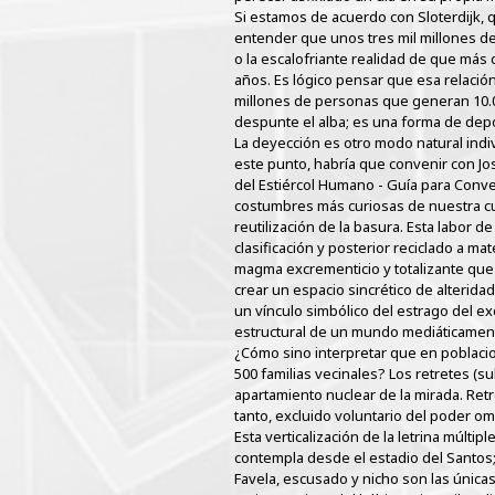
Si estamos de acuerdo con Sloterdijk, 
entender que unos tres mil millones de
o la escalofriante realidad de que más 
años. Es lógico pensar que esa relaci
millones de personas que generan 10.00
despunte el alba; es una forma de dep
La deyección es otro modo natural indiv
este punto, habría que convenir con J
del Estiércol Humano - Guía para Conv
costumbres más curiosas de nuestra cul
reutilización de la basura. Esta labor 
clasificación y posterior reciclado a m
magma excrementicio y totalizante que 
crear un espacio sincrético de alteridad
un vínculo simbólico del estrago del ex
estructural de un mundo mediáticamen
¿Cómo sino interpretar que en poblacio
500 familias vecinales? Los retretes (sub
apartamiento nuclear de la mirada. Retre
tanto, excluido voluntario del poder o
Esta verticalización de la letrina múlti
contempla desde el estadio del Santos; 
Favela, escusado y nicho son las únicas