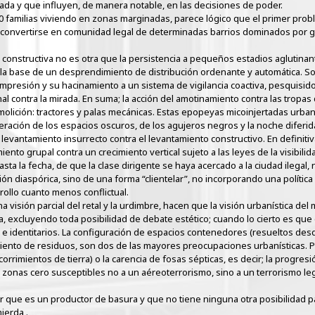
da y que influyen, de manera notable, en las decisiones de poder.
00 familias viviendo en zonas marginadas, parece lógico que el primer pro
por convertirse en comunidad legal de determinadas barrios dominados por
dad constructiva no es otra que la persistencia a pequeños estadios agluti
 la base de un desprendimiento de distribución ordenante y automática. S
resión y su hacinamiento a un sistema de vigilancia coactiva, pesquisidora
l contra la mirada. En suma; la acción del amotinamiento contra las tropas 
emolición: tractores y palas mecánicas. Estas epopeyas micoinjertadas urba
ración de los espacios oscuros, de los agujeros negros y la noche diferi
l levantamiento insurrecto contra el levantamiento constructivo. En definit
iento grupal contra un crecimiento vertical sujeto a las leyes de la visibilida
ta la fecha, de que la clase dirigente se haya acercado a la ciudad ilegal, 
ón diaspórica, sino de una forma “clientelar”, no incorporando una política 
ollo cuanto menos conflictual.
a visión parcial del retal y la urdimbre, hacen que la visión urbanística de
nta, excluyendo toda posibilidad de debate estético; cuando lo cierto es que
 e identitarios. La configuración de espacios contenedores (resueltos desde
tamiento de residuos, son dos de las mayores preocupaciones urbanísticas. 
orrimientos de tierra) o la carencia de fosas sépticas, es decir; la progres
onas cero susceptibles no a un aéreoterrorismo, sino a un terrorismo lega
ir que es un productor de basura y que no tiene ninguna otra posibilidad p
ierda .