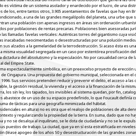
 es víctima de un sistema asolador y enardecido por el lucro, de una distr
s de los, entre tantos otros, 3.905 asentamientos de favelas que hay en Bra
Condicionado, a una de las grandes megalópolis del planeta, una urbe que s
entran una población con apenas ingresos en áreas sin ordenación urbanís
izados por poblaciones de rentas precarias. Poblaciones bien asesoradas j
las llamadas favelas verticales: Auténticas torres del gigantismo cuya vis
as inacabadas neocimentadas o desestructuradas por una polución medioa
 en sus alzados a la gemelaridad de la terrodestrucción. Si acaso ésta es un
la misma visualidad segregada en un caso por estentórea prosificación del 
a dictadura del absolutismo y la especulación. No por casualidad cerca de l
al del Empire State.
rma espectacularmente simbólica, en un preexcelso proyecto de erección ur
las de Cingapura. Una propuesta del gobierno municipal, seleccionada en el
1996. Sus servicios pretenden reducir y prevenir el delito, el acceso a las
le, la gestión residual, la vivienda y el acceso a la financiación de la mism
erra, los sin ley, los tapados, los invisibles al sistema quedan, por fin, cata
es abastece de un uso de su espacio predefinido, lo que Foucault definía c
suma de tácticas para una geografía minimizada del hábitat.
 residenciales en altura) no es otra que el realojo de poblaciones de alta d
ntexto y regularizando la propiedad de la tierra. En suma, dado que no hay
ba y no se desaloja al inquilinato, se le dota de ciudadanía y no se le expu
sus puestos de trabajo. La ciudad, que ya en sí esta estratificada en nivel
ión (léase apogeo de los años 50 y desestructuración de las grandes zona