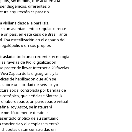
idos, sin medios, que acuden a la
 ser disgénicos, diferentes o
ctura arquitectónica para no
viriliana desde la parálisis.
vela un asentamiento irregular carente
e un país, en este caso de Brasil, ante
 Esa esterilización en el espacio del
 megalópolis o en sus propios
trasladar toda una creciente tecnología
 favelas de Río, digitalización
ue pretende llevar Internet a 20 favelas
iva Zapata de la digitografía y la
ticas de habilitación que aún se
as sobre una ciudad de seis -cuyo
uctura social controlada por bandas de
icotrópico, que señalase Sloterdijk.
el ciberespacio; un panespacio virtual
define Roy Ascot, se instaurará
arse mediáticamente desde el
 asentado críptico de su santuario
 la conciencia y el desplazamiento?
s chabolas están construidas en