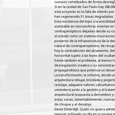
cuerpos constituidos de forma desregla
Si en la ciudad de Sao Paulo hay 380.0
este proyecto es la falta de interés 
han regenerado 51 áreas degradadas.
Esta resistencia del topo a la erectili
asentable en microesferas insertas en
contrapanópticos alejadas desde su comp
el estado como un sistema insurrecciona
posterior de la infraestructura de la d
natural de contrapanoptismo, de recupe
hoy la contradicción del alzamiento, de
horizontal sujeto a las leyes del ocultam
Existe también el problema, al menos has
desregulación creativa o su concentraci
propagandística que potencia un desarr
La transformación, la reforma, desde un
arquitectura rebujal, bricolada y pioje
reciclaje, adquiere valores calourbanos
vertedero) junto a la gestión y el tra
arquitectural (expuesta a derrumbes y c
estas zonas, lamentablemente, nuevas z
de choque y el desalojo.
Decía Sloterdijk: Quién no quiera admit
perecer asfixiado un día en su propia m