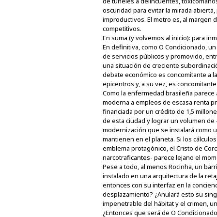
de túneles a delincuentes, toxicómanos
oscuridad para evitar la mirada abierta
improductivos. El metro es, al margen 
competitivos.
En suma (y volvemos al inicio): para inm
En definitiva, como O Condicionado, un 
de servicios públicos y promovido, entr
una situación de creciente subordinaci
debate económico es concomitante a la 
epicentros y, a su vez, es concomitant
Como la enfermedad brasileña parece a 
moderna a empleos de escasa renta prod
financiada por un crédito de 1,5 millon
de esta ciudad y lograr un volumen de 4
modernización que se instalará como un
mantienen en el planeta. Si los cálcul
emblema protagónico, el Cristo de Corc
narcotraficantes- parece lejano el mom
Pese a todo, al menos Rocinha, un barr
instalado en una arquitectura de la reta
entonces con su interfaz en la concienc
desplazamiento? ¿Anulará esto su singula
impenetrable del hábitat y el crimen, un
¿Entonces que será de O Condicionado y