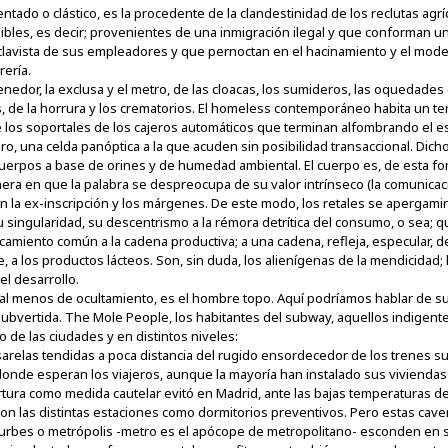
entado o clástico, es la procedente de la clandestinidad de los reclutas a
ibles, es decir; provenientes de una inmigración ilegal y que conforman 
lavista de sus empleadores y que pernoctan en el hacinamiento y el modelo 
rería.
tenedor, la exclusa y el metro, de las cloacas, los sumideros, las oquedades
s, de la horrura y los crematorios. El homeless contemporáneo habita un te
a de los soportales de los cajeros automáticos que terminan alfombrando el
, una celda panóptica a la que acuden sin posibilidad transaccional. Dich
uerpos a base de orines y de humedad ambiental. El cuerpo es, de esta form
era en que la palabra se despreocupa de su valor intrínseco (la comunicac
 en la ex-inscripción y los márgenes. De este modo, los retales se apergami
su singularidad, su descentrismo a la rémora detrítica del consumo, o sea;
miento común a la cadena productiva; a una cadena, refleja, especular, d
a los productos lácteos. Son, sin duda, los alienígenas de la mendicidad; 
el desarrollo.
, al menos de ocultamiento, es el hombre topo. Aquí podríamos hablar de 
bvertida. The Mole People, los habitantes del subway, aquellos indigente
 de las ciudades y en distintos niveles:
sarelas tendidas a poca distancia del rugido ensordecedor de los trenes 
nde esperan los viajeros, aunque la mayoría han instalado sus viviendas le
rtura como medida cautelar evitó en Madrid, ante las bajas temperaturas de
ron las distintas estaciones como dormitorios preventivos. Pero estas ca
rbes o metrópolis -metro es el apócope de metropolitano- esconden en su