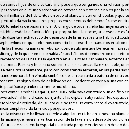
que somos hijos de una cultura anal pese a que tengamos una relación per
 personas en el mundo carezcan de retretes con cisterna sino es por la ca
de mil millones de habitantes en todo el planeta viven en chabolas y que est
ón perturbada hacia nuestros propios excrementos debe modificarse en ci
0 toneladas de basura al día). A lo largo de toda la India las mujeres se 
osición desde la difuminación que proporciona la noche, un deseo de esf
idualizante y exhaustivo de deserción de la mirada, es una habilidad cotid
oseph Jenkins en que debemos convertir los desechos humanos en abono, 
ertir las Heces Humanas en Abono-, donde subraya que Defecar en nuestra
tura, y de la que menos se habla . Estos hábitos de reinserción del detrit
de recolección de la basura la ejecutan en el Cairo los Zabbaleen, expertos
ateria prima. Basura y heces no son sino la misma pesadilla excogitable; un
se densifica lentamente, pero con consistencia terminal, en las periferia
 atmoemocional. Un vínculo simbólico de la ultratiranía aleatoria de una voca
cedente; un signo claro de debilitación de Occidente en torno a una conjetur
te patofóbico y ambientalmente microbiano.
nes como Sambhaji Nagar II, una ONG india haya construido un edificio ev
vertidos), al fin y al cabo, son junto a las criptas (subyacidas), los espacio
te viene de retirado, del sujeto que se toma un corto retiro al evacuatorio,
mnicontemplativo de la mirada pesquisidora.
ple es la misma que ha llevado a Pele a alquilar un nicho en la novena planta
la misma que lleva a la verticalización de la favela a un deseo de control e
 figuras de resistencia espacial a la mirada porque encierran un deseo de 