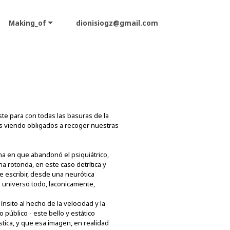
Making_of
dionisiogz@gmail.com
te para con todas las basuras de la
os viendo obligados a recoger nuestras
ha en que abandonó el psiquiátrico,
a rotonda, en este caso detrítica y
e escribir, desde una neurótica
 universo todo, laconicamente,
nsito al hecho de la velocidad y la
público - este bello y estático
tica, y que esa imagen, en realidad